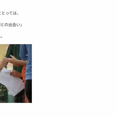
にとっては、
様との出会い」
ね。