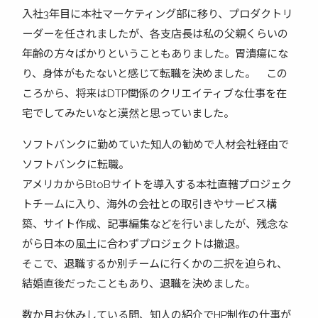
入社3年目に本社マーケティング部に移り、プロダクトリ
ーダーを任されましたが、各支店長は私の父親くらいの
年齢の方々ばかりということもありました。胃潰瘍にな
り、身体がもたないと感じて転職を決めました。 この
ころから、将来はDTP関係のクリエイティブな仕事を在
宅でしてみたいなと漠然と思っていました。
ソフトバンクに勤めていた知人の勧めで人材会社経由で
ソフトバンクに転職。
アメリカからBtoBサイトを導入する本社直轄プロジェク
トチームに入り、海外の会社との取引きやサービス構
築、サイト作成、記事編集などを行いましたが、残念な
がら日本の風土に合わずプロジェクトは撤退。
そこで、退職するか別チームに行くかの二択を迫られ、
結婚直後だったこともあり、退職を決めました。
数か月お休みしている間、知人の紹介でHP制作の仕事が